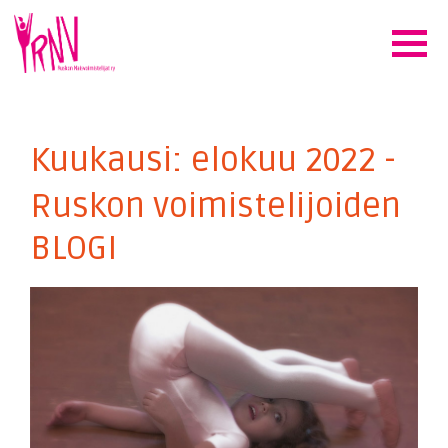
Kuukausi:
elokuu 2022
-
Ruskon voimistelijoiden
BLOGI