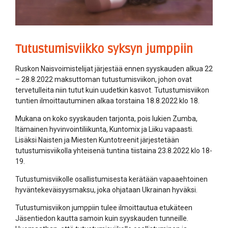
Tutustumisviikko syksyn jumppiin
Ruskon Naisvoimistelijat järjestää ennen syyskauden alkua 22
– 28.8.2022 maksuttoman tutustumisviikon, johon ovat
tervetulleita niin tutut kuin uudetkin kasvot. Tutustumisviikon
tuntien ilmoittautuminen alkaa torstaina 18.8.2022 klo 18.
Mukana on koko syyskauden tarjonta, pois lukien Zumba,
Itämainen hyvinvointiliikunta, Kuntomix ja Liiku vapaasti.
Lisäksi Naisten ja Miesten Kuntotreenit järjestetään
tutustumisviikolla yhteisenä tuntina tiistaina 23.8.2022 klo 18-
19.
Tutustumisviikolle osallistumisesta kerätään vapaaehtoinen
hyväntekeväisyysmaksu, joka ohjataan Ukrainan hyväksi.
Tutustumisviikon jumppiin tulee ilmoittautua etukäteen
Jäsentiedon kautta samoin kuin syyskauden tunneille.